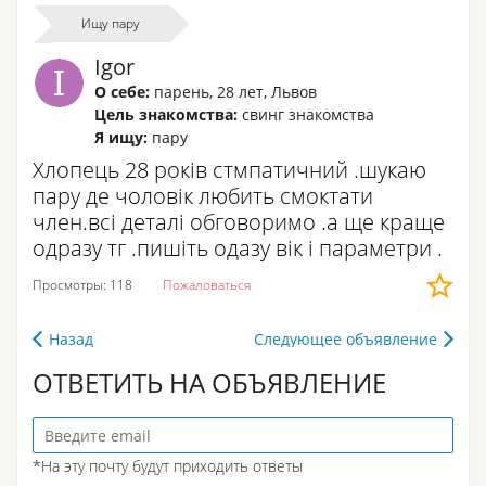
Ищу пару
Igor
О себе:
парень
,
28 лет
,
Львов
Цель знакомства:
свинг знакомства
Я ищу:
пару
Хлопець 28 років стмпатичний .шукаю
пару де чоловік любить смоктати
член.всі деталі обговоримо .а ще краще
одразу тг .пишіть одазу вік і параметри .
Просмотры: 118
Пожаловаться
Назад
Следующее объявление
ОТВЕТИТЬ НА ОБЪЯВЛЕНИЕ
*На эту почту будут приходить ответы