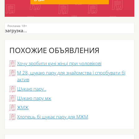
загрузка...
ПОХОЖИЕ ОБЪЯВЛЕНИЯ
Хочу зробити куні жінці при чоловікові
М 28, шукаю пару для знайомства і спробувати бі
актив
Шукаю пару .
Шукаю пару мж
ЖМЖ
Хлопець бі шукає пару для МЖМ