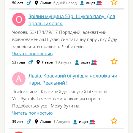
50 лет
Львов
6 дней назад
ищет
Зрілий мущина 53р. Шукаю пару .Для
оральних ласк.
Чоловік 53/174/79/17 Порядний, адекватний,
врівноважений.Шукаю симпатичну пару , яку буду
задовільняти орально. Любителів...
Читать полностью
53 года
Львов
1 Августа
ищет
Львів. Красивий бі-уні для чоловіка чи
пари. Реальний !
Львів'янини . Красивий доглянутий бі чоловік .
Уні. Зустріч із чоловіком жінкою чи парою .
Подобається усе . Можу бути на...
Читать полностью
39 лет
Львов
1 Августа
ищет