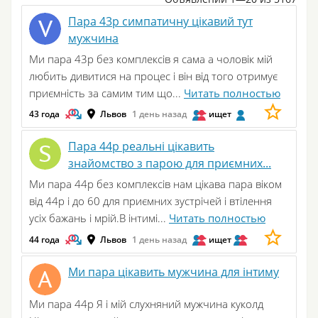
Пара 43р симпатичну цікавий тут
мужчина
Ми пара 43р без комплексів я сама а чоловік мій
любить дивитися на процес і він від того отримує
приємність за самим тим що...
Читать полностью
43 года
Львов
1 день назад
ищет
Пара 44р реальні цікавить
знайомство з парою для приємних...
Ми пара 44р без комплексів нам цікава пара віком
від 44р і до 60 для приємних зустрічей і втілення
усіх бажань і мрій.В інтимі...
Читать полностью
44 года
Львов
1 день назад
ищет
Ми пара цікавить мужчина для інтиму
Ми пара 44р Я і мій слухняний мужчина куколд