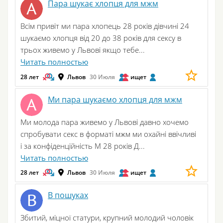
Пара шукає хлопця для мжм
Всім привіт ми пара хлопець 28 років дівчині 24
шукаємо хлопця від 20 до 38 років для сексу в
трьох живемо у Львові якщо тебе...
Читать полностью
28 лет
Львов
30 Июля
ищет
Ми пара шукаємо хлопця для мжм
Ми молода пара живемо у Львові давно хочемо
спробувати секс в форматі мжм ми охайні ввічливі
і за конфіденційність М 28 років Д...
Читать полностью
28 лет
Львов
30 Июля
ищет
В пошуках
Збитий, міцної статури, крупний молодий чоловік