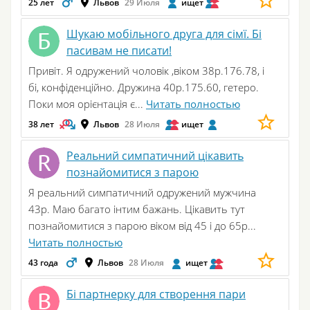
25 лет
Львов
29 Июля
ищет
Шукаю мобільного друга для сімї. Бі
пасивам не писати!
Привіт. Я одружений чоловік ,віком 38р.176.78, і
бі, конфіденційно. Дружина 40р.175.60, гетеро.
Поки моя орієнтація є...
Читать полностью
38 лет
Львов
28 Июля
ищет
Реальний симпатичний цікавить
познайомитися з парою
Я реальний симпатичний одружений мужчина
43р. Маю багато інтим бажань. Цікавить тут
познайомитися з парою віком від 45 і до 65р...
Читать полностью
43 года
Львов
28 Июля
ищет
Бі партнерку для створення пари