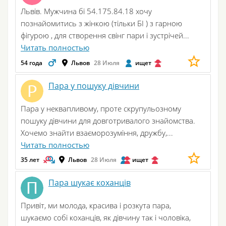
Львів. Мужчина бі 54.175.84.18 хочу
познайомитись з жінкою (тільки БІ ) з гарною
фігурою , для створення свінг пари і зустрічей...
Читать полностью
54 года
Львов
28 Июля
ищет
Пара у пошуку дівчини
Пара у неквапливому, проте скрупульозному
пошуку дівчини для довготривалого знайомства.
Хочемо знайти взаєморозуміння, дружбу,...
Читать полностью
35 лет
Львов
28 Июля
ищет
Пара шукає коханців
Привіт, ми молода, красива і розкута пара,
шукаємо собі коханців, як дівчину так і чоловіка,