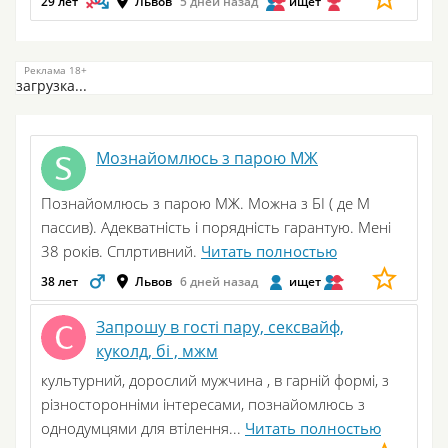
29 лет
Львов
5 дней назад
ищет
загрузка...
Мознайомлюсь з парою МЖ
Познайомлюсь з парою МЖ. Можна з БІ ( де М
пассив). Адекватність і порядність гарантую. Мені
38 років. Сплртивний.
Читать полностью
38 лет
Львов
6 дней назад
ищет
Запрошу в гості пару, сексвайф,
куколд, бі , мжм
культурний, дорослий мужчина , в гарній формі, з
різносторонніми інтересами, познайомлюсь з
однодумцями для втілення...
Читать полностью