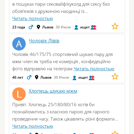
в пошуках пари сексвайф/куколд для сексу без
обов'язків з дружиною наодинці із...
Читать полностью
23 года
Львов
30 Июля
ищет
Чоловік Лівів
Чоловік 46/175/75 спортивний шукаю пару для
мжм член як треба не комерція , конфедеційно
фото відправлю на телеграм
Читать полностью
46 лет
Львов
30 Июля
ищет
Хлопець шукаю мжм
Привіт. Хлопець 25/180/80/16 хотів би
познайомитись з класною парою для гарного
проведення часу. Також цікавлять різні формати...
Читать полностью