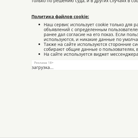
только по решению суда, и в других случаях в с
Политика файлов cookie:
Наш сервис использует cookie только для 
объявлений с определенным пользователем,
ранее дал согласие на его показ. Если пол
используются, и никакие данные по умолч
Также на сайте используются сторонние сис
собирают общие данные о пользователях, в
На сайте используется виджет мессенджера 
загрузка...