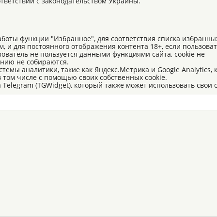
оответствии с законодательством Украины.
работы функции "Избранное", для соответствия списка избранны
 и для постоянного отображения контента 18+, если пользова
ьзователь не пользуется данными функциями сайта, cookie не
анию не собираются.
темы аналитики, такие как Яндекс.Метрика и Google Analytics,
 том числе с помощью своих собственных cookie.
Telegram (TGWidget), который также может использовать свои c