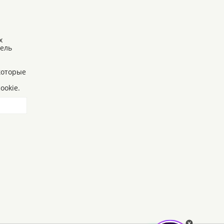
х
тель
 которые
ookie.