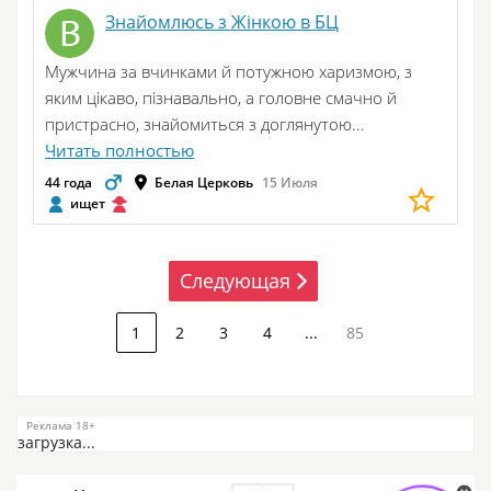
Знайомлюсь з Жінкою в БЦ
Мужчина за вчинками й потужною харизмою, з
яким цікаво, пізнавально, а головне смачно й
пристрасно, знайомиться з доглянутою...
Читать полностью
44 года
Белая Церковь
15 Июля
ищет
Следующая
1
2
3
4
...
85
загрузка...