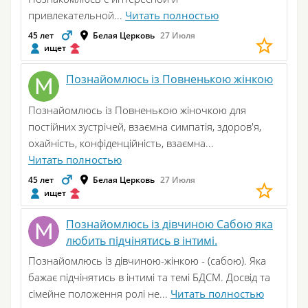
привлекательной...
Читать полностью
45 лет
Белая Церковь
27 Июля
ищет
Познайомлюсь із Повненькою жінкою
Познайомлюсь із Повненькою жіночкою для
постійних зустрічей, взаємна симпатія, здоров'я,
охайність, конфіденційність, взаємна...
Читать полностью
45 лет
Белая Церковь
27 Июля
ищет
Познайомлюсь із дівчиною Сабою яка
любить підчінятись в інтимі.
Познайомлюсь із дівчиною-жінкою - (сабою). Яка
бажає підчінятись в інтимі та темі БДСМ. Досвід та
сімейне положення ролі не...
Читать полностью