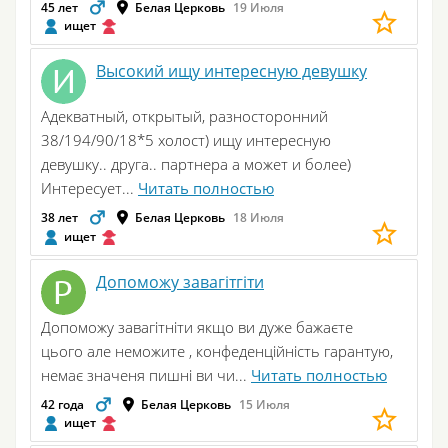
45 лет
Белая Церковь
19 Июля
ищет
Высокий ищу интересную девушку
Адекватный, открытый, разносторонний
38/194/90/18*5 холост) ищу интересную
девушку.. друга.. партнера а может и более)
Интересует...
Читать полностью
38 лет
Белая Церковь
18 Июля
ищет
Допоможу завагітгіти
Допоможу завагітніти якщо ви дуже бажаєте
цього але неможите , конфеденційність гарантую,
немає значеня пишні ви чи...
Читать полностью
42 года
Белая Церковь
15 Июля
ищет