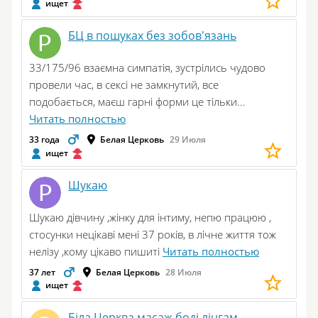
ищет
БЦ в пошуках без зобов'язань
33/175/96 взаємна симпатія, зустрілись чудово
провели час, в сексі не замкнутий, все
подобається, маєш гарні форми це тільки...
Читать полностью
33 года
Белая Церковь
29 Июля
ищет
Шукаю
Шукаю дівчину ,жінку для інтиму, непю працюю ,
стосунки нецікаві мені 37 років, в лічне життя тож
нелізу ,кому цікаво пишиті
Читать полностью
37 лет
Белая Церковь
28 Июля
ищет
Біла Церква масаж боді лінгам