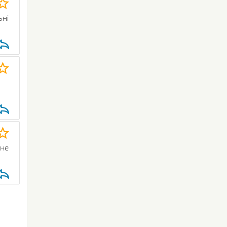
ьні
 не