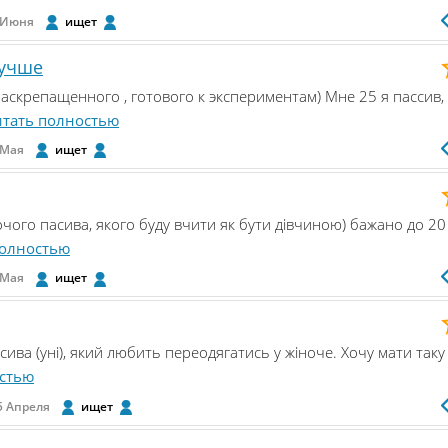
 Июня
ищет
лучше
аскрепащенного , готового к экспериментам) Мне 25 я пассив,
тать полностью
 Мая
ищет
іночого пасива, якого буду вчити як бути дівчиною) бажано до 20
полностью
 Мая
ищет
асива (уні), який любить переодягатись у жіноче. Хочу мати таку
стью
5 Апреля
ищет