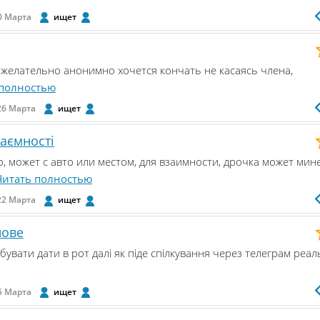
0 Марта
ищет
, желательно анонимно хочется кончать не касаясь члена,
 полностью
26 Марта
ищет
заємності
, может с авто или местом, для взаимности, дрочка может мин
Читать полностью
22 Марта
ищет
нове
увати дати в рот далі як піде спілкування через телеграм реал
5 Марта
ищет