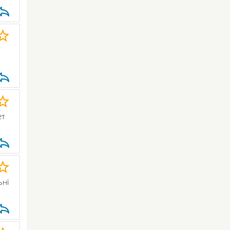
ет
ьні