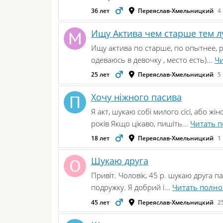
36 лет
Переяслав-Хмельницкий
4
Ищу Актива чем старше тем 
Ищу актива по старше, по опытнее, р
одеваюсь в девочку , место есть)...
Чи
25 лет
Переяслав-Хмельницкий
5
Хочу ніжного пасива
Я акт, шукаю собі милого сісі, або ж
років Якщо цікаво, пишіть...
Читать 
18 лет
Переяслав-Хмельницкий
1
Шукаю друга
Привіт. Чоловік, 45 р. шукаю друга п
подружку. Я добрий і...
Читать полно
45 лет
Переяслав-Хмельницкий
2