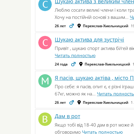
Шукаю актива з великим чле
Люблю сосати великі члени і коли тр
Хочу на постійній основі з вашим...
Ч
26 лет
Переяслав-Хмельницкий
1
Шукаю актива для зустрічі
Привіт , шукаю спорт актива бі/гей ві
Читать полностью
24 года
Переяслав-Хмельницкий
Я пасів, шукаю актіва , місто 
Про себе: я пасів, опит є, є різні ігр
67кг, можно як на...
Читать полност
26 лет
Переяслав-Хмельницкий
1
Дам в рот
Якщо тобі від 18-40 дам в рот може 
обговоримо
Читать полностью