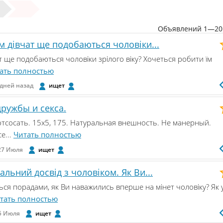
Объявлений 1—20 
м дівчат ще подобаються чоловіки...
т ще подобаються чоловіки зрілого віку? Хочеться робити їм
ать полностью
 дней назад
ищет
ружбы и секса.
тсосать. 15х5, 175. Натуральная внешность. Не манерный.
е...
Читать полностью
27 Июля
ищет
льний досвід з чоловіком. Як Ви...
ься порадами, як Ви наважились вперше на мінет чоловіку? Як 
тать полностью
5 Июля
ищет