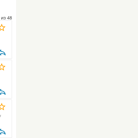
из 48
у