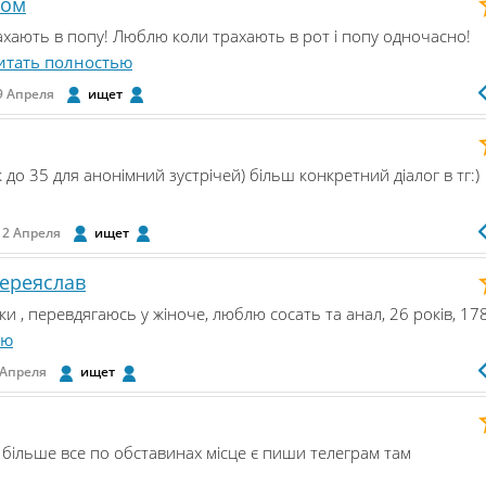
ном
ахають в попу! Люблю коли трахають в рот і попу одночасно!
итать полностью
9 Апреля
ищет
к до 35 для анонімний зустрічей) більш конкретний діалог в тг:)
12 Апреля
ищет
Переяслав
ашки , перевдягаюсь у жіноче, люблю сосать та анал, 26 років, 178
ью
 Апреля
ищет
й більше все по обставинах місце є пиши телеграм там