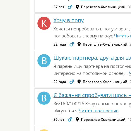
37 лет
Переяслав-Хмельницкий
3
Хочу в попу
Хочется попробовать в попу и врот 
попробовать сперму на вкус
Читать
32 года
Переяслав-Хмельницкий
Шукаю партнера, друга для в
Я парень ищу партнера на постоянно
интересно на постоянной основе,...
22 года
Переяслав-Хмельницкий
Є бажання спробувати щось 
36/180/100/16 Хочу взаємно помастуб
відгукніться
Читать полностью
36 лет
Переяслав-Хмельницкий
1