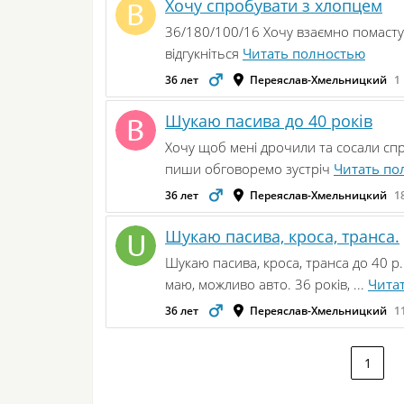
Хочу спробувати з хлопцем
36/180/100/16 Хочу взаємно помастуб
відгукніться
Читать полностью
36 лет
Переяслав-Хмельницкий
1
Шукаю пасива до 40 років
Хочу щоб мені дрочили та сосали спр
пиши обговоремо зустріч
Читать по
36 лет
Переяслав-Хмельницкий
1
Шукаю пасива, кроса, транса.
Шукаю пасива, кроса, транса до 40 р
маю, можливо авто. 36 років, ...
Чита
36 лет
Переяслав-Хмельницкий
1
1