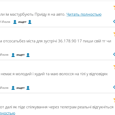
ли їм мастурбують Приїду я на авто.
Читать полностью
9 Июля
ищет
м отсосатьбез міста для зустрічі 36.178.90 17 пиши свій тг чи
 Июля
ищет
немає я молодий і худий та маю волосся на тілі у відповідях
 Июля
ищет
т далі як піде спілкування через телеграм реальні відгукніться
лностью