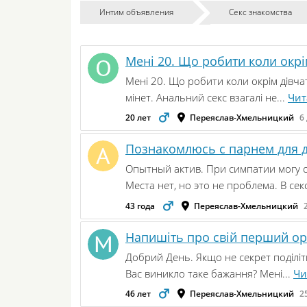
Интим объявления
Секс знакомства
Мені 20. Що робити коли окрі
Мені 20. Що робити коли окрім дівча
мінет. Анальний секс взагалі не...
Чит
20 лет
Переяслав-Хмельницкий
6
Познакомлюсь с парнем для д
Опытный актив. При симпатии могу о
Места нет, но это не проблема. В секс
43 года
Переяслав-Хмельницкий
Напишіть про свій перший ора
Добрий День. Якщо не секрет поділіт
Вас виникло таке бажання? Мені...
Чи
46 лет
Переяслав-Хмельницкий
2