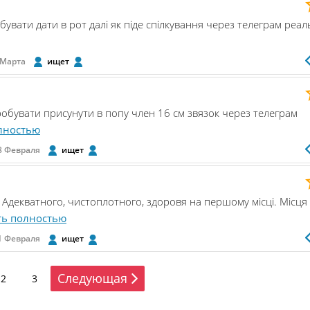
увати дати в рот далі як піде спілкування через телеграм реал
 Марта
ищет
обувати присунути в попу член 16 см звязок через телеграм
лностью
8 Февраля
ищет
. Адекватного, чистоплотного, здоровя на першому місці. Місця
ть полностью
1 Февраля
ищет
Следующая
2
3