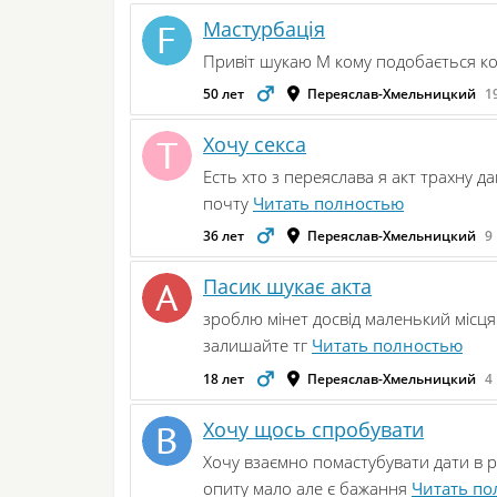
Мастурбація
Привіт шукаю М кому подобається ко
50 лет
Переяслав-Хмельницкий
1
Хочу секса
Есть хто з переяслава я акт трахну да
почту
Читать полностью
36 лет
Переяслав-Хмельницкий
9
Пасик шукає акта
зроблю мінет досвід маленький місця 
залишайте тг
Читать полностью
18 лет
Переяслав-Хмельницкий
4
Хочу щось спробувати
Хочу взаємно помастубувати дати в ро
опиту мало але є бажання
Читать по