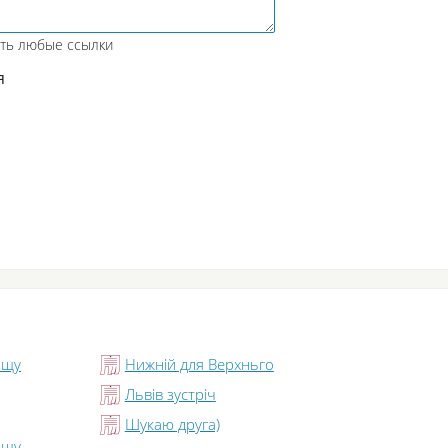
ать любые ссылки
я
ищу
Нижній для Верхньго
Львів зустріч
Шукаю друга)
ищу