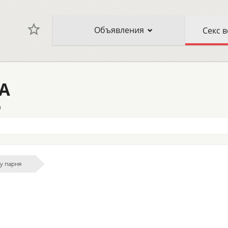
Объявления
А
9
у парня