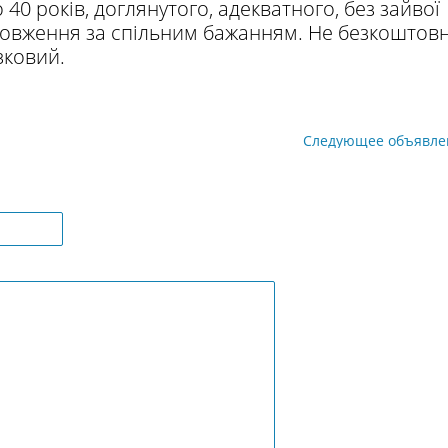
40 років, доглянутого, адекватного, без зайвої
довження за спільним бажанням. Не безкоштовн
зковий.
Следующее объявле