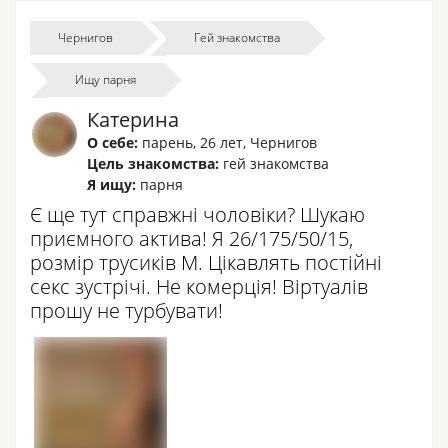
Чернигов
Гей знакомства
Ищу парня
Катерина
О себе:
парень
,
26 лет
,
Чернигов
Цель знакомства:
гей знакомства
Я ищу:
парня
Є ще тут справжні чоловіки? Шукаю
приємного актива! Я 26/175/50/15,
розмір трусиків М. Цікавлять постійні
секс зустрічі. Не комерція! Віртуалів
прошу не турбувати!